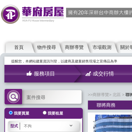
首頁
物件搜尋
商辦導覽
市場觀測
關於
提醒您，本網站建案資訊刊登，以建商及建案銷售現場之宣傳品為準
服務項目
成交行情
商辦導覽
北區
聯
案件搜尋
聯將商務
我要買屋
我要租屋
型式