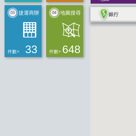
捷運商辦
地圖搜尋
銀行
33
648
件數>
件數>