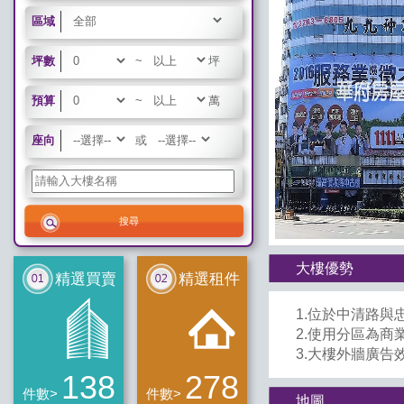
區域
坪數
~
坪
預算
~
萬
座向
或
大樓優勢
精選買賣
精選租件
1.位於中清路與
2.使用分區為商
3.大樓外牆廣告
138
278
件數>
件數>
地圖