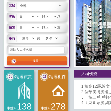
區域
坪數
~
坪
預算
~
萬
座向
或
大樓優勢
精選買賣
精選租件
1.樓高12層,近
2.位華美街溪邊
3.一樓三戶,戶數
4.面麻園頭溪,
138
278
件數>
件數>