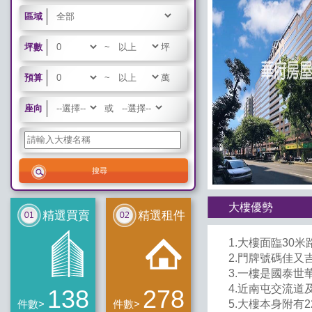
區域
坪數
~
坪
預算
~
萬
座向
或
大樓優勢
精選買賣
精選租件
1.大樓面臨30米
2.門牌號碼佳又吉
3.一樓是國泰
4.近南屯交流道
138
278
5.大樓本身附有2
件數>
件數>