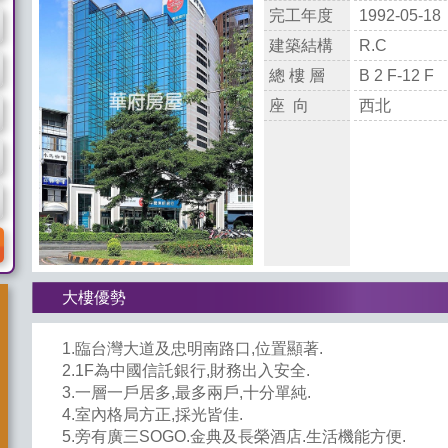
完工年度
1992-05-18
建築結構
R.C
總 樓 層
B 2 F-12 F
座 向
西北
大樓優勢
1.臨台灣大道及忠明南路口,位置顯著.
2.1F為中國信託銀行,財務出入安全.
3.一層一戶居多,最多兩戶,十分單純.
4.室內格局方正,採光皆佳.
5.旁有廣三SOGO.金典及長榮酒店.生活機能方便.