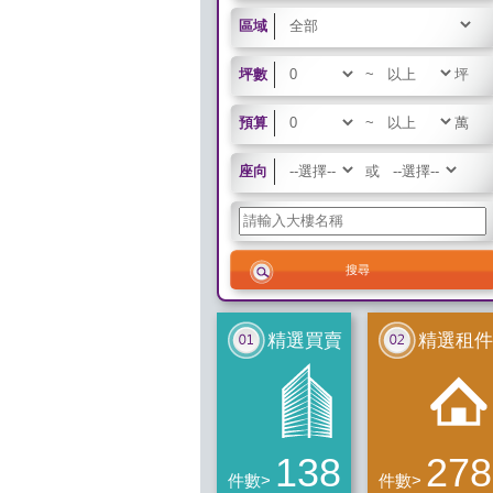
區域
坪數
~
坪
預算
~
萬
座向
或
精選買賣
精選租件
138
278
件數>
件數>