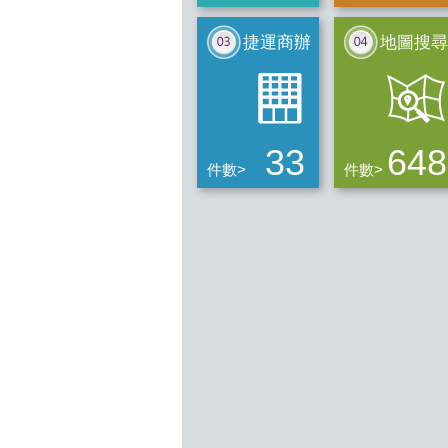
捷運商辦
地圖搜尋
33
648
件數>
件數>