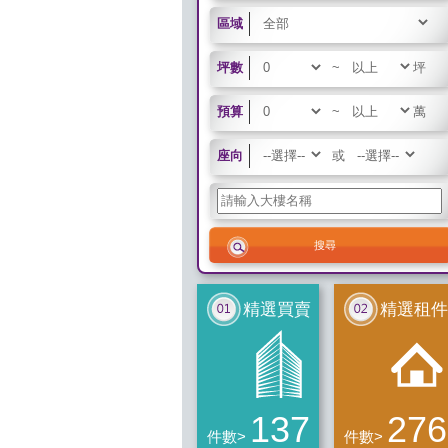
區域
坪數
~
坪
預算
~
萬
座向
或
精選買賣
精選租件
137
276
件數>
件數>