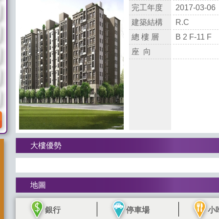
完工年度
2017-03-06
建築結構
R.C
總 樓 層
B 2 F-11 F
座 向
大樓優勢
地圖
銀行
停車場
小