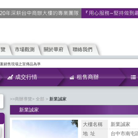
導覽
市場觀測
關於華府
聯絡我們
案銷售現場之宣傳品為準
成交行情
租售商辦
商辦導覽
全部
新業誠家
新業誠家
大樓名稱
新業誠家
地 址
台中市南屯區