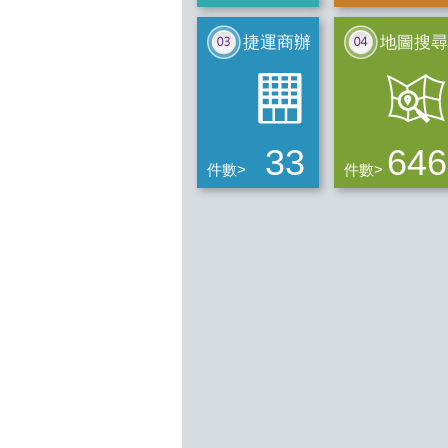
捷運商辦
地圖搜尋
33
646
件數>
件數>