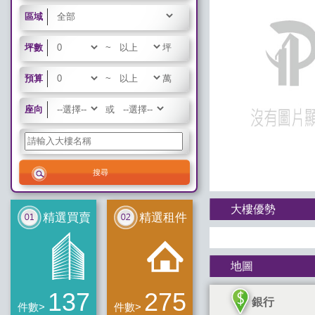
區域
坪數
~
坪
預算
~
萬
座向
或
大樓優勢
精選買賣
精選租件
地圖
137
275
銀行
件數>
件數>