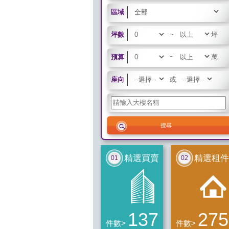
區域
坪數
~
坪
預算
~
萬
座向
或
精選買賣
精選租件
137
275
件數>
件數>