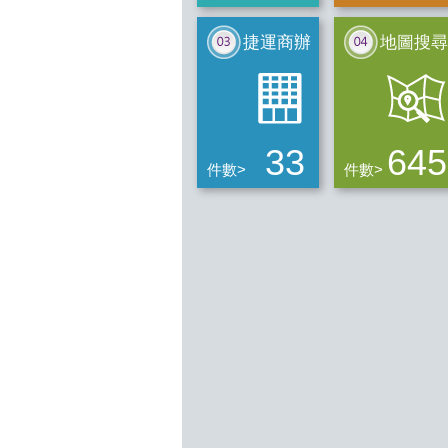
捷運商辦
地圖搜尋
33
645
件數>
件數>