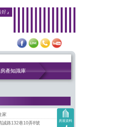
房產知識庫
住家
房屋資料
誠路132巷10弄8號