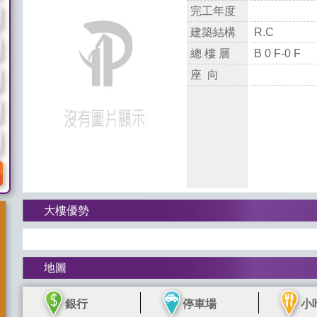
完工年度
建築結構
R.C
總 樓 層
B 0 F-0 F
座 向
大樓優勢
地圖
銀行
停車場
小