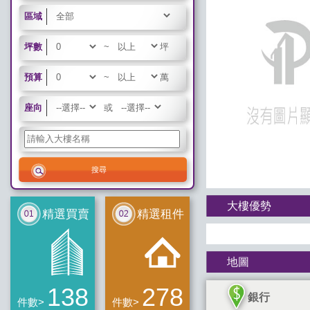
區域
坪數
~
坪
預算
~
萬
座向
或
大樓優勢
精選買賣
精選租件
地圖
138
278
銀行
件數>
件數>