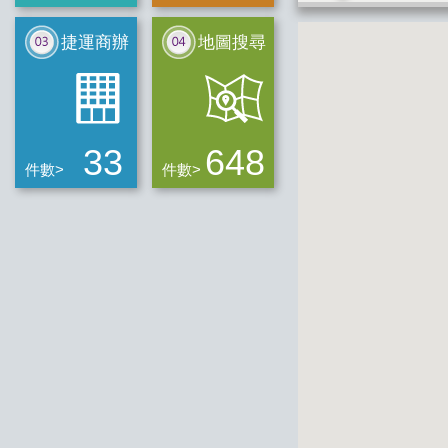
捷運商辦
地圖搜尋
33
648
件數>
件數>