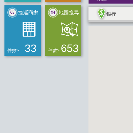
捷運商辦
地圖搜尋
銀行
33
653
件數>
件數>