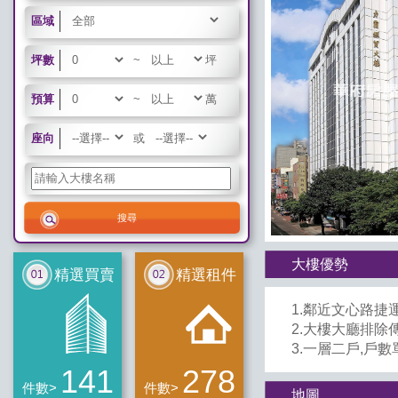
區域
坪數
~
坪
預算
~
萬
座向
或
大樓優勢
精選買賣
精選租件
1.鄰近文心路捷
2.大樓大廳排除
3.一層二戶,戶數
141
278
件數>
件數>
地圖