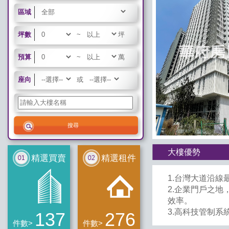
區域
坪數
~
坪
預算
~
萬
座向
或
大樓優勢
精選買賣
精選租件
1.台灣大道沿
2.企業門戶之
效率。
3.高科技管制
137
276
件數>
件數>