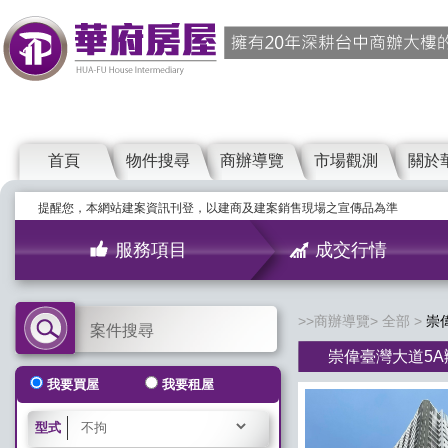
首頁
物件搜尋
商辦導覽
市場觀測
關於
提醒您，本網站建案資訊刊登，以建商及建案銷售現場之宣傳品為準
服務項目
成交行情
商辦導覽
全部
崇
案件搜尋
崇偉臺灣大道5A
我要買屋
我要租屋
型式