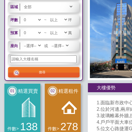
區域
坪數
~
坪
預算
~
萬
座向
或
大樓優勢
精選買賣
精選租件
1.面臨新市政中
2.位於河邊,兩岸
3.玻璃帷幕外牆,
4.戶戶平面大車位
138
278
5.位文心路捷運G
件數>
件數>