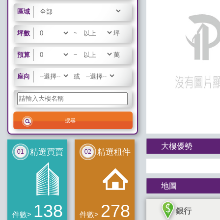
區域
坪數
~
坪
預算
~
萬
座向
或
大樓優勢
精選買賣
精選租件
地圖
138
278
銀行
件數>
件數>