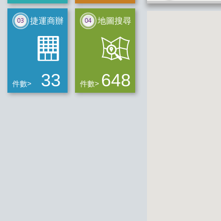
捷運商辦
地圖搜尋
33
648
件數>
件數>