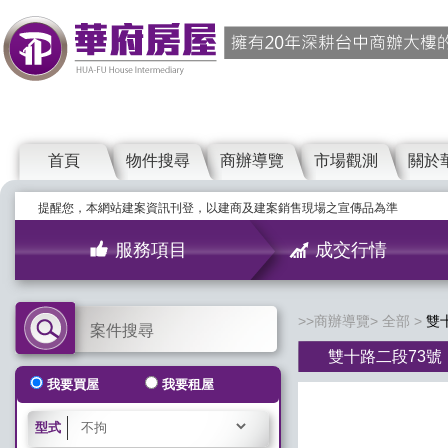
首頁
物件搜尋
商辦導覽
市場觀測
關於
提醒您，本網站建案資訊刊登，以建商及建案銷售現場之宣傳品為準
服務項目
成交行情
商辦導覽
全部
雙
案件搜尋
雙十路二段73號
我要買屋
我要租屋
型式