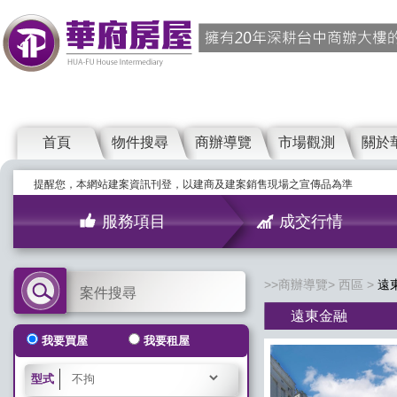
首頁
物件搜尋
商辦導覽
市場觀測
關於
提醒您，本網站建案資訊刊登，以建商及建案銷售現場之宣傳品為準
服務項目
成交行情
商辦導覽
西區
遠
案件搜尋
遠東金融
我要買屋
我要租屋
型式