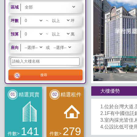
區域
坪數
~
坪
預算
~
萬
座向
或
大樓優勢
精選買賣
精選租件
1.位於台灣大道
2.1F有中國信
3.室內採光皆佳
4.公設比低可使
141
279
件數>
件數>