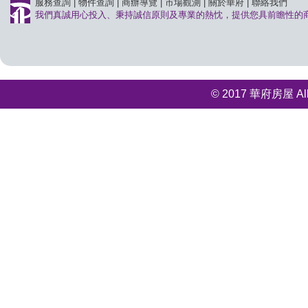
服務查詢
|
物件查詢
|
商辦導覽
|
市場觀測
|
關於華府
|
聯絡我們
我們真誠用心投入、秉持誠信原則及專業的熱忱，提供您具前瞻性的
© 2017 華府房屋 All r