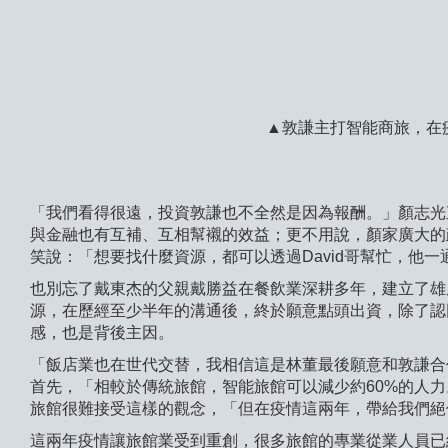
▲敦謙主打智能商旅，在
「我們看得很遠，投資敦謙也不全然是因為報酬。」顏志光
與金融也有互補、互相幫襯的效益；更不用說，顏家廣大的
笑說：「想要找什麼資源，都可以透過David哥幫忙，他
也別忘了戴東杰的父親戴勝益在餐飲業深耕多年，建立了雄
源，在歷經至少半年的溝通後，終於願意點頭出資，除了認
感，也是背後主因。
「飯店業也在世代交替，我相信這是林董最後願意和敦謙合
首先，「相較於傳統旅館，智能旅館可以減少約60%的人
旅館很難接受這樣的觀念，「但在疫情這兩年，帶給我們絕
這兩年疫情讓旅館業受到重創，很多旅館的專業從業人員已