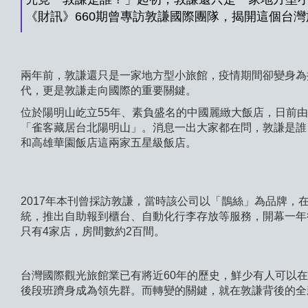
《財訊》660期曾專訪敦謙國際團隊，揭開這個台
兩年前，敦謙還只是一家地方型小旅館，疫情期間卻變身為
代，更是敦謙走向國際的重要關鍵。
位於陽明山屹立55年、素負盛名的中國麗緻大飯店，日前
「雀客藏居台北陽明山」。消息一出大家都在問，敦謙是誰
和高雄華園飯店這兩家五星級飯店。
2017年本刊曾採訪敦謙，當時該公司以「鵲絲」為品牌
統，推出自助報到櫃台、自動化行李存放等服務，開幕一年
只有4家店，房間數約2百間。
台灣國際觀光旅館業已有將近60年的歷史，鮮少有人可以在
後段班躋身成為領先群。而轉變的關鍵，就在敦謙背後的全