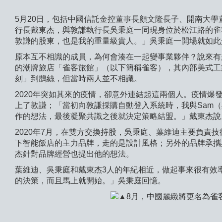
5月20日，包括中國信託金控董事長顏文隆長子、開南大
行長戴東杰，與敦謙執行長吳秉庭一同現身位於松江路的雀客旅
敦謙的股東，也是我的重量級貴人。」吳秉庭一開場就如此
原本互不相識的成員，為何會湊在一起變事業夥伴？說來有趣
的潮牌旅店「雀客旅館」（以下簡稱雀客），其內部美式工
刻」到鵲絲，但當時兩人並不相識。
2020年突如其來的疫情，卻意外連結起這兩個人。疫情
上了敦謙；「當初向敦謙採購自動登入系統時，我與Sam（吳
作的想法，最後凝聚共識之後就決定策略結盟。」戴東杰說
2020年7月，在雙方交換持股，吳秉庭、葉維迪主要負責
下智能飯店的主力品牌，走的是設計風格；另外的品牌承攜
杰針對品牌經營也提出他的想法。
葉維迪、吳秉庭和戴東杰3人的年紀相近，做起事來很有效率。「
的決策，而且馬上就開始。」吳秉庭回憶。