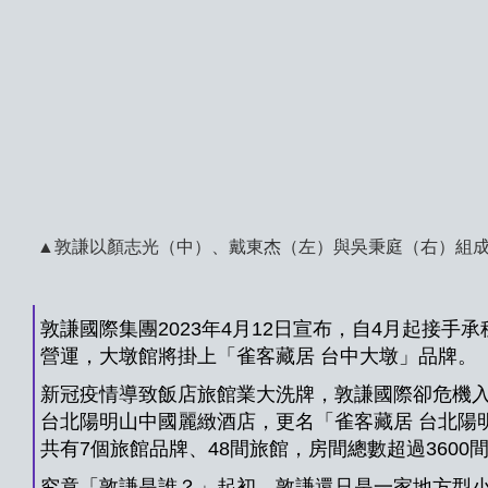
▲敦謙以顏志光（中）、戴東杰（左）與吳秉庭（右）組
敦謙國際集團2023年4月12日宣布，自4月起接
營運，大墩館將掛上「雀客藏居 台中大墩」品牌。
新冠疫情導致飯店旅館業大洗牌，敦謙國際卻危機入
台北陽明山中國麗緻酒店，更名「雀客藏居 台北陽明
共有7個旅館品牌、48間旅館，房間總數超過3600
究竟「敦謙是誰？」起初，敦謙還只是一家地方型小