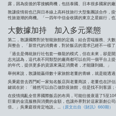
露，因為疫後的零接觸商機，包括泰國、日本很多國家的廠
敦謙疫情前也已與日本線上高科技旅行大型集團談合作，疫
性旅遊潮的商機。「一四年中信金收購的東京之星銀行，也
大數據加持 加入多元業態
第二，敦謙國際對於智能旅館的定義：結合雲端服務、大數
與整合，「新世代的消費者，對於飯店的需求已經不一樣了
「過去是傳統旅行社包套一條龍的模式，但在未來，卻是開
志光認為，這代表不同類型的廠商都可以在同一個平台上提
的年代，提供更多的資源來滿足消費者，才能賺到錢。」
舉例來說，敦謙能贏得數十家旅館老董的青睞，就是能透過
吳秉庭曾去西門町一家知名飯店與老董商談，老董也在評估
鍵就在於：「雖然可以自己做防疫旅館，但是找不到客源；
在疫情搗亂全世界國際飯店的布局，可能往後衰退了5至10
巨量的金流服務與消費的金額，也讓外界對於這家新創公司
倍。」吳秉庭很肯定地說。...
（原文出自《財訊》660期）