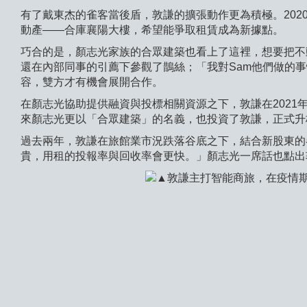
有了戴東杰的雀客當後盾，敦謙的擴張動作更為積極。20
動產——合庫襄陽大樓，希望能爭取租賃成為新據點。
巧合的是，顏志光家族的合眾建築也看上了這裡，想要把不
還在內部同事的引薦下參觀了鵲絲；「我對Sam他們做的
容，雙方才有機會展開合作。
在顏志光協助提供融資與投標相關資源之下，敦謙在202
來顏志光更以「合眾建築」的名義，也投資了敦謙，正式升
過去兩年，敦謙在旅館業市況跌落谷底之下，結合新股東的
貴，用租的投報率與回收率會更快。」顏志光一席話也點出