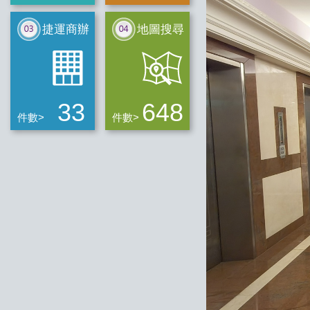
捷運商辦
地圖搜尋
33
648
件數>
件數>