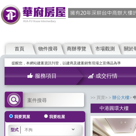
首頁
物件搜尋
商辦導覽
市場觀測
關於
提醒您，本網站建案資訊刊登，以建商及建案銷售現場之宣傳品為準
服務項目
成交行情
買賣>
辦公大樓
案件搜尋
中港圓環大樓
我要買屋
我要租屋
型式