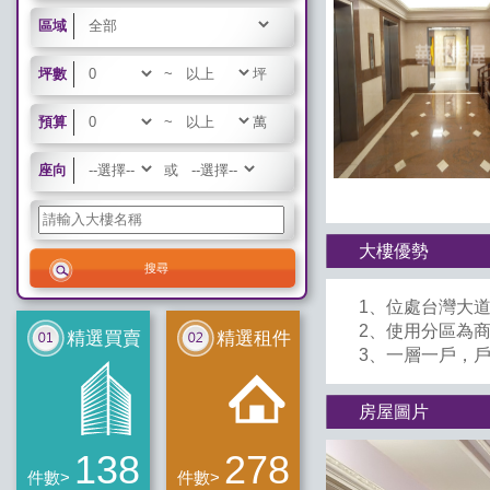
區域
坪數
~
坪
預算
~
萬
座向
或
大樓優勢
1、位處台灣大
2、使用分區為
精選買賣
精選租件
3、一層一戶，
房屋圖片
138
278
件數>
件數>