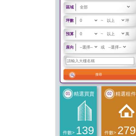
區域
坪數
~
坪
預算
~
萬
座向
或
精選買賣
精選租件
139
279
件數>
件數>