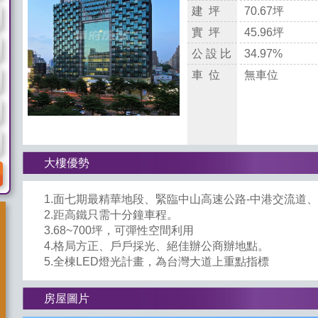
建 坪
70.67坪
實 坪
45.96坪
公 設 比
34.97%
車 位
無車位
大樓優勢
1.面七期最精華地段、緊臨中山高速公路-中港交流道
2.距高鐵只需十分鐘車程。
3.68~700坪，可彈性空間利用
4.格局方正、戶戶採光、絕佳辦公商辦地點。
5.全棟LED燈光計畫，為台灣大道上重點指標
房屋圖片