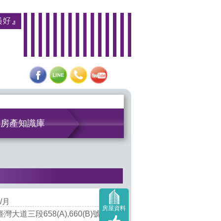
房產知識庫
/月
房屋資料
大道三段658(A),660(B)號