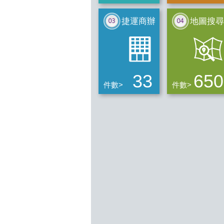
捷運商辦
地圖搜尋
33
650
件數>
件數>