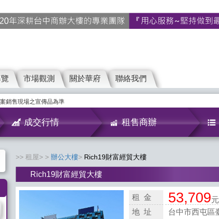
導覽
市場觀測
關於華府
聯絡我們
案銷售現場之宣傳品為準
成交行情
租售商辦
租屋>
辦公大樓
Rich19財富經貿大樓
Rich19財富經貿大樓
53,709
租 金
元
地 址
台中市西屯區臺灣