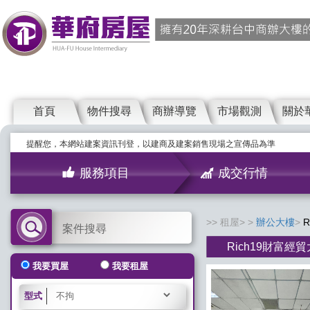
首頁
物件搜尋
商辦導覽
市場觀測
關於
提醒您，本網站建案資訊刊登，以建商及建案銷售現場之宣傳品為準
服務項目
成交行情
租屋>
辦公大樓
案件搜尋
Rich19財富經
我要買屋
我要租屋
型式