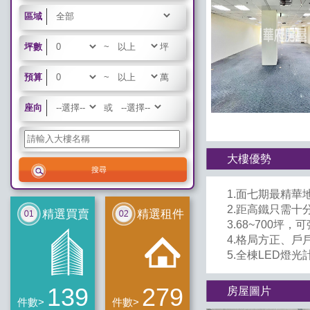
區域
坪數
~
坪
預算
~
萬
座向
或
大樓優勢
1.面七期最精
2.距高鐵只需十
精選買賣
精選租件
3.68~700坪
4.格局方正、
5.全棟LED燈
139
279
房屋圖片
件數>
件數>