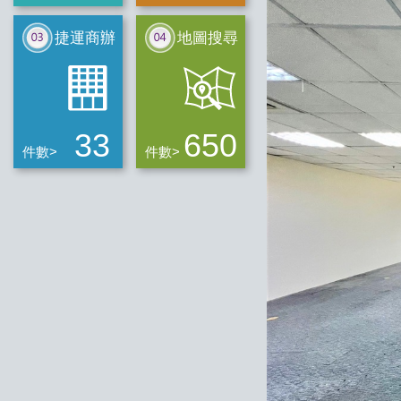
捷運商辦
地圖搜尋
33
650
件數>
件數>