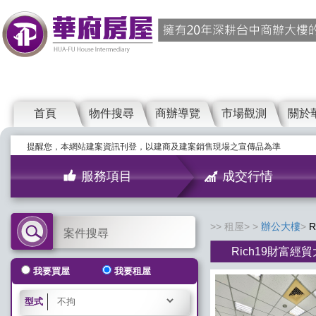
首頁
物件搜尋
商辦導覽
市場觀測
關於
提醒您，本網站建案資訊刊登，以建商及建案銷售現場之宣傳品為準
服務項目
成交行情
租屋>
辦公大樓
案件搜尋
Rich19財富經
我要買屋
我要租屋
型式