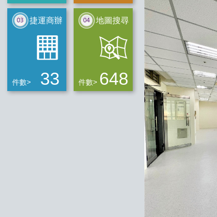
捷運商辦
地圖搜尋
33
648
件數>
件數>