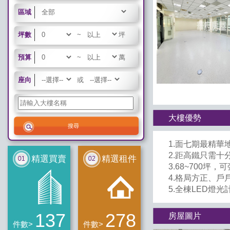
區域
坪數
~
坪
預算
~
萬
座向
或
大樓優勢
1.面七期最精
2.距高鐵只需十
精選買賣
精選租件
3.68~700坪
4.格局方正、
5.全棟LED燈
137
278
房屋圖片
件數>
件數>