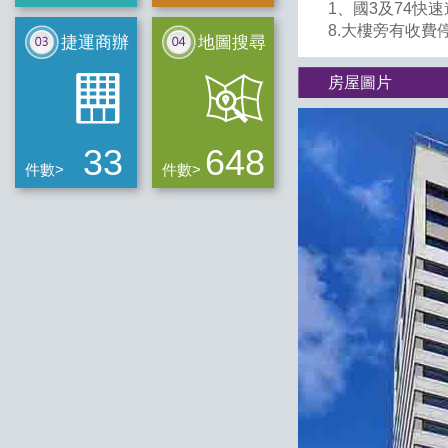
1、國3及74快
8.大樓旁有收
捷運商辦
地圖搜尋
房屋圖片
33
648
件數>
件數>