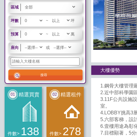
區域
坪數
~
坪
預算
~
萬
座向
或
大樓優勢
1.鋼骨大樓管
2.近中部科學
精選買賣
精選租件
3.11F公共設
室。
4.LOBBY挑高
5.六部客梯，
6.壹樓用途為彰
138
278
7.目標顯著，
件數>
件數>