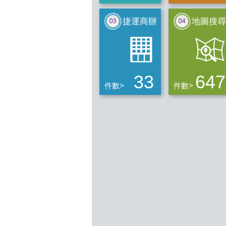
捷運商辦
地圖搜尋
33
647
件數>
件數>