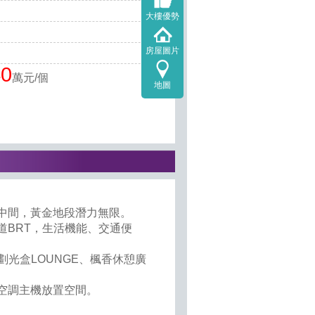
大樓優勢
房屋圖片
40
萬元/個
地圖
之中間，黃金地段潛力無限。
道BRT，生活機能、交通便
規劃光盒LOUNGE、楓香休憩廣
、空調主機放置空間。