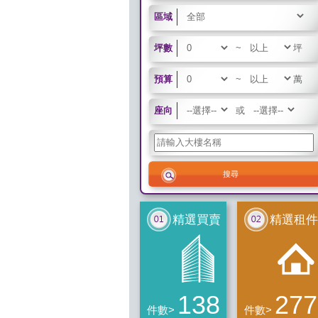
區域
坪數
~
坪
預算
~
萬
座向
或
精選買賣
精選租件
138
277
件數>
件數>