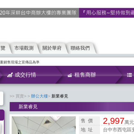
導覽
市場觀測
關於華府
聯絡我們
案銷售現場之宣傳品為準
成交行情
租售商辦
買賣>
辦公大樓
新業睿見
新業睿見
2,997
售 價
萬元
地 址
台中市西屯區安