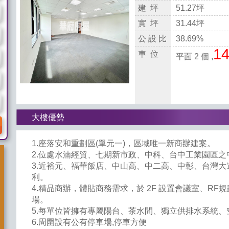
建 坪
51.27坪
實 坪
31.44坪
公 設 比
38.69%
1
車 位
平面 2 個 ,
大樓優勢
1.座落安和重劃區(單元一)，區域唯一新商辦建案。
2.位處水湳經貿、七期新市政、中科、台中工業園區
3.近裕元、福華飯店、中山高、中二高、中彰、台灣大
利。
4.精品商辦，體貼商務需求，於 2F 設置會議室、RF
場。
5.每單位皆擁有專屬陽台、茶水間、獨立供排水系統
6.周圍設有公有停車場,停車方便