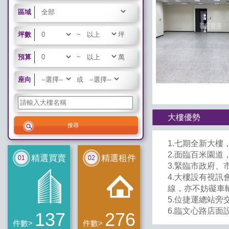
區域
坪數
~
坪
預算
~
萬
座向
或
大樓優勢
1.七期全新大
2.面臨百米園道
精選買賣
精選租件
3.緊臨市政府
4.大樓設有視
線，亦不妨礙車
5.位捷運總站旁
6.臨文心路店面
137
276
件數>
件數>