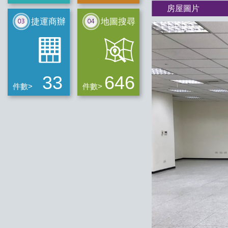
房屋圖片
捷運商辦
地圖搜尋
33
646
件數>
件數>