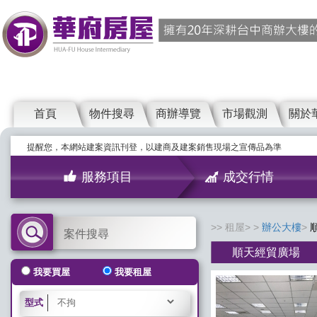
首頁
物件搜尋
商辦導覽
市場觀測
關於
提醒您，本網站建案資訊刊登，以建商及建案銷售現場之宣傳品為準
服務項目
成交行情
租屋>
辦公大樓
案件搜尋
順天經貿廣場
我要買屋
我要租屋
型式