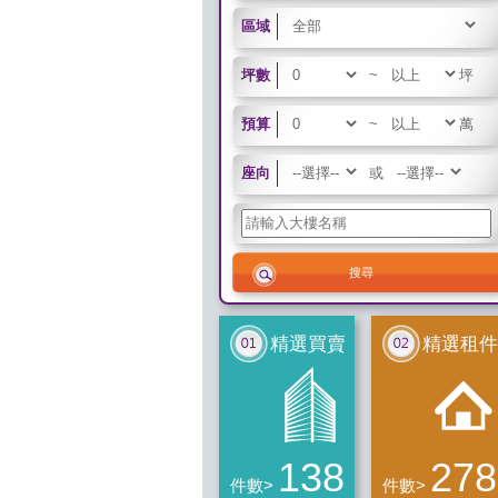
區域
坪數
~
坪
預算
~
萬
座向
或
精選買賣
精選租件
138
278
件數>
件數>