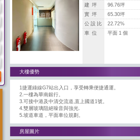
建 坪
96.76坪
實 坪
65.30坪
公 設 比
22.72%
車 位
平面 1 個
大樓優勢
1捷運綠線G7站出入口，享受轉乘便捷通運。
2.一樓為華南銀行。
3.可接中港及中清交流道,直上國道1號。
4.雙層玻璃阻絕噪音與強光.
5.坡道車道，平面車位規劃。
房屋圖片