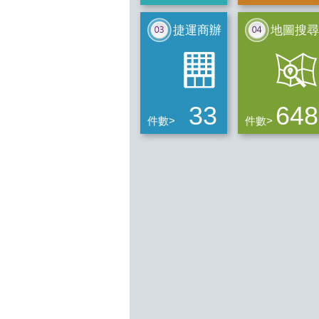
捷運商辦
地圖搜尋
33
648
件數>
件數>