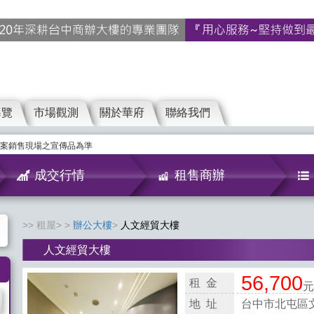
導覽
市場觀測
關於華府
聯絡我們
案銷售現場之宣傳品為準
成交行情
租售商辦
租屋>
辦公大樓
人文經貿大樓
人文經貿大樓
56,700
租 金
元
地 址
台中市北屯區文