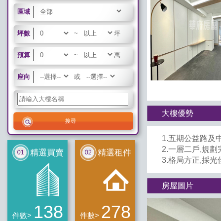
區域
坪數
~
坪
預算
~
萬
座向
或
大樓優勢
1.五期公益路及
2.一層二戶,規劃
精選買賣
精選租件
3.格局方正,採光
房屋圖片
138
278
件數>
件數>