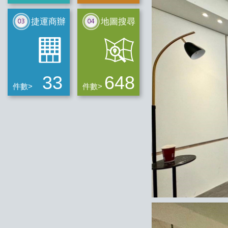
捷運商辦
地圖搜尋
33
648
件數>
件數>