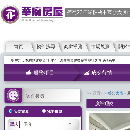
首頁
物件搜尋
商辦導覽
市場觀測
關於
提醒您，本網站建案資訊刊登，以建商及建案銷售現場之宣傳品為準
服務項目
成交行情
買賣>
辦公大樓
案件搜尋
廣福通商
我要買屋
我要租屋
型式