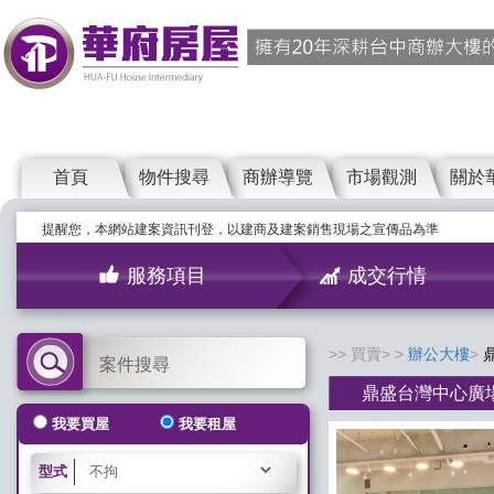
首頁
物件搜尋
商辦導覽
市場觀測
關於
提醒您，本網站建案資訊刊登，以建商及建案銷售現場之宣傳品為準
服務項目
成交行情
買賣>
辦公大樓
案件搜尋
鼎盛台灣中心廣場
我要買屋
我要租屋
型式