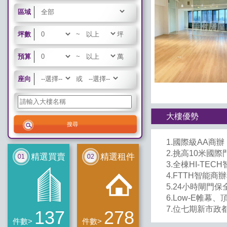
區域
坪數
~
坪
預算
~
萬
座向
或
大樓優勢
1.國際級AA商辦
2.挑高10米國際
精選買賣
精選租件
3.全棟HI-TEC
4.FTTH智能商
5.24小時閘門保
6.Low-E帷
7.位七期新市政
137
278
件數>
件數>