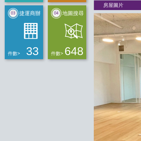
房屋圖片
捷運商辦
地圖搜尋
33
648
件數>
件數>