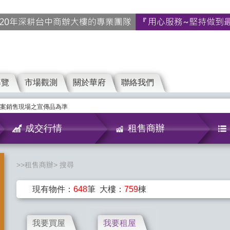
導覽
市場觀測
關於華府
聯絡我們
案銷售現場之宣傳品為準
成交行情
租售商辦
租售商辦
搜尋
現有物件：
648
筆 大樓：
759
棟
我要買屋
我要租屋