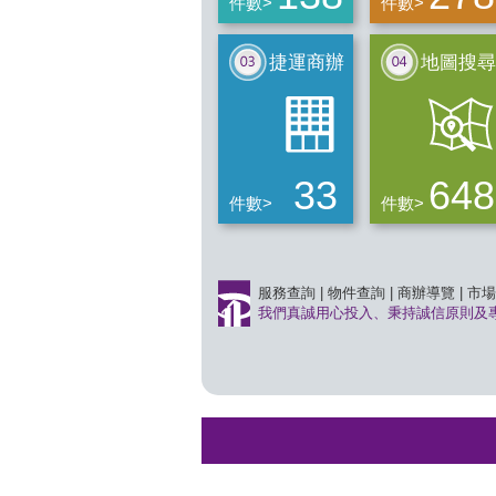
件數>
件數>
捷運商辦
地圖搜尋
33
648
件數>
件數>
服務查詢
|
物件查詢
|
商辦導覽
|
市場
我們真誠用心投入、秉持誠信原則及