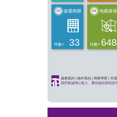
捷運商辦
地圖搜尋
33
648
件數>
件數>
服務查詢
|
物件查詢
|
商辦導覽
|
市場
我們真誠用心投入、秉持誠信原則及