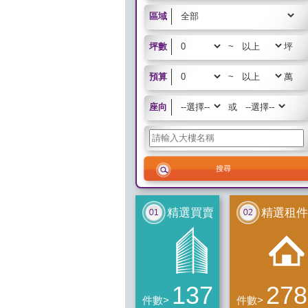
區域
坪數
~
坪
預算
~
萬
座向
或
精選買賣
精選租件
137
278
件數>
件數>