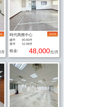
時代商務中心
建坪:
80.80坪
實坪:
52.99坪
48,000
租金:
/月
元/月