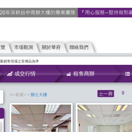
導覽
市場觀測
關於華府
聯絡我們
案銷售現場之宣傳品為準
成交行情
租售商辦
9
租屋>
辦公大樓