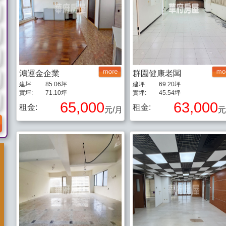
鴻運金企業
群園健康老闆
建坪:
85.06坪
建坪:
69.20坪
實坪:
71.10坪
實坪:
45.54坪
65,000
63,000
租金:
租金:
元/月
元