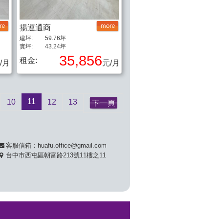
揚運通商
建坪:
59.76坪
實坪:
43.24坪
35,856
租金:
/月
元/月
11
10
12
13
客服信箱：huafu.office@gmail.com
台中市西屯區朝富路213號11樓之11