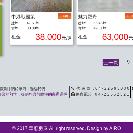
中港戰國策
魅力羅丹
建坪:
47.61坪
建坪:
65.45坪
實坪:
30.00坪
實坪:
49.31坪
38,000
63,000
租金:
租金:
元/月
元
9
代 表 號
：0 4 - 2 2 5 9 3 0 0 0
觀測
|
關於華府
|
聯絡我們
專業的熱忱，提供您具前瞻性的商辦選擇
傳真電話
：0 4 - 2 2 5 5 2 3 2 1
© 2017 華府房屋 All right reserved. Design by
AIRO