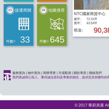
捷運商辦
地圖搜尋
NTC國家商貿中心
建坪:
72.31坪
實坪:
43.54坪
90,3
租金:
33
645
件數>
件數>
服務查詢
|
物件查詢
|
商辦導覽
|
市場觀測
|
關於華府
|
聯絡我們
我們真誠用心投入、秉持誠信原則及專業的熱忱，提供您具前瞻性的
© 2017 華府房屋 All r