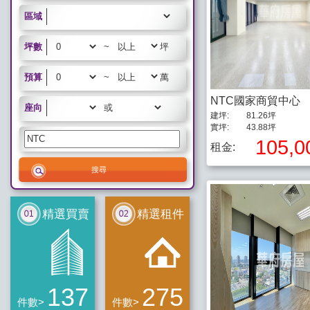
區域
坪數
~
坪
預算
~
萬
NTC國家商貿中心
座向
或
建坪:
81.26坪
實坪:
43.88坪
105,0
租金:
精選買賣
精選租件
137
275
件數>
件數>