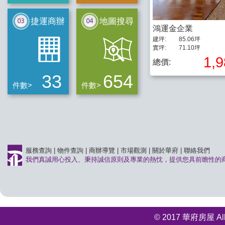
捷運商辦
地圖搜尋
鴻運金企業
建坪:
85.06坪
實坪:
71.10坪
1,
總價:
33
654
件數>
件數>
服務查詢
|
物件查詢
|
商辦導覽
|
市場觀測
|
關於華府
|
聯絡我們
我們真誠用心投入、秉持誠信原則及專業的熱忱，提供您具前瞻性的
© 2017 華府房屋 All r