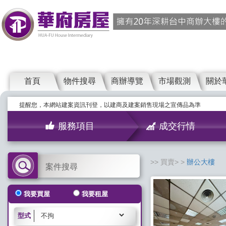
首頁
物件搜尋
商辦導覽
市場觀測
關於
提醒您，本網站建案資訊刊登，以建商及建案銷售現場之宣傳品為準
服務項目
成交行情
買賣>
辦公大樓
案件搜尋
我要買屋
我要租屋
型式