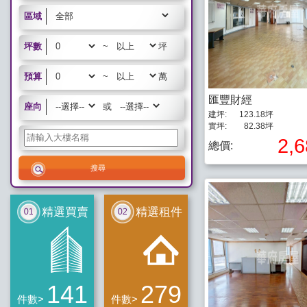
區域
坪數
~
坪
預算
~
萬
匯豐財經
座向
或
建坪:
123.18坪
實坪:
82.38坪
2,
總價:
精選買賣
精選租件
141
279
件數>
件數>