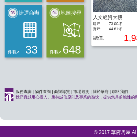
捷運商辦
地圖搜尋
人文經貿大樓
建坪:
73.00坪
實坪:
44.81坪
1,
總價:
33
648
件數>
件數>
服務查詢
|
物件查詢
|
商辦導覽
|
市場觀測
|
關於華府
|
聯絡我們
我們真誠用心投入、秉持誠信原則及專業的熱忱，提供您具前瞻性的
© 2017 華府房屋 All r