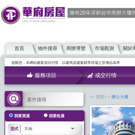
首頁
物件搜尋
商辦導覽
市場觀測
關於
提醒您，本網站建案資訊刊登，以建商及建案銷售現場之宣傳品為準
服務項目
成交行情
買賣>
辦公大樓
案件搜尋
我要買屋
我要租屋
型式