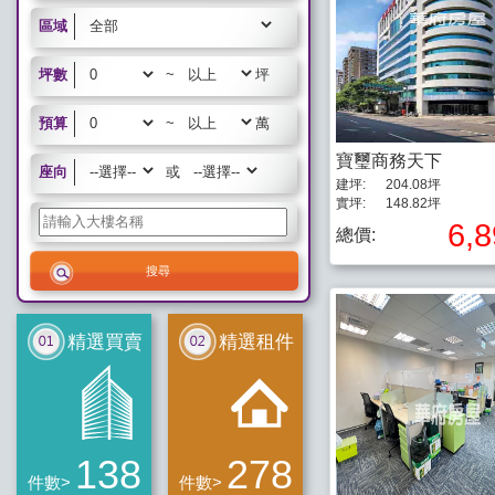
區域
坪數
~
坪
預算
~
萬
寶璽商務天下
座向
或
建坪:
204.08坪
實坪:
148.82坪
6,
總價:
精選買賣
精選租件
138
278
件數>
件數>