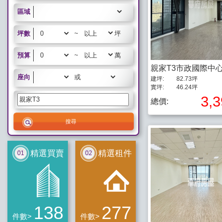
區域
坪數
~
坪
預算
~
萬
親家T3市政國際中
座向
或
建坪:
82.73坪
實坪:
46.24坪
3,
總價:
精選買賣
精選租件
138
277
件數>
件數>