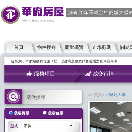
首頁
物件搜尋
商辦導覽
市場觀測
關於
提醒您，本網站建案資訊刊登，以建商及建案銷售現場之宣傳品為準
服務項目
成交行情
買賣>
辦公大樓
案件搜尋
我要買屋
我要租屋
型式