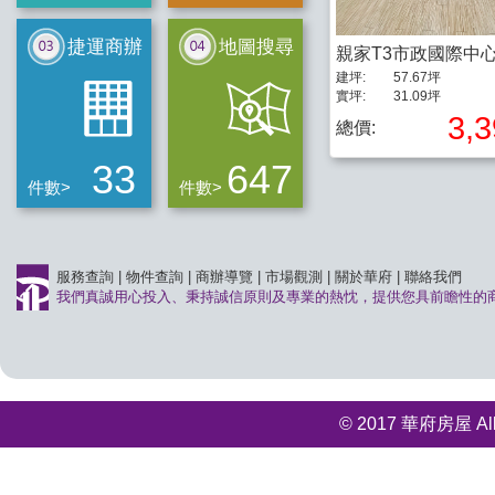
捷運商辦
地圖搜尋
親家T3市政國際中
建坪:
57.67坪
實坪:
31.09坪
3,
總價:
33
647
件數>
件數>
服務查詢
|
物件查詢
|
商辦導覽
|
市場觀測
|
關於華府
|
聯絡我們
我們真誠用心投入、秉持誠信原則及專業的熱忱，提供您具前瞻性的
© 2017 華府房屋 All r