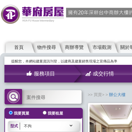
首頁
物件搜尋
商辦導覽
市場觀測
關於
提醒您，本網站建案資訊刊登，以建商及建案銷售現場之宣傳品為準
服務項目
成交行情
買賣>
辦公大樓
案件搜尋
我要買屋
我要租屋
型式