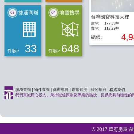
捷運商辦
地圖搜尋
台灣國寶科技大樓
建坪:
177.38坪
實坪:
112.29坪
4,
總價:
33
648
件數>
件數>
服務查詢
|
物件查詢
|
商辦導覽
|
市場觀測
|
關於華府
|
聯絡我們
我們真誠用心投入、秉持誠信原則及專業的熱忱，提供您具前瞻性的
© 2017 華府房屋 All r