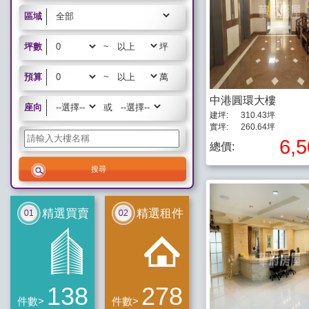
區域
坪數
~
坪
預算
~
萬
中港圓環大樓
座向
或
建坪:
310.43坪
實坪:
260.64坪
6,
總價:
精選買賣
精選租件
138
278
件數>
件數>