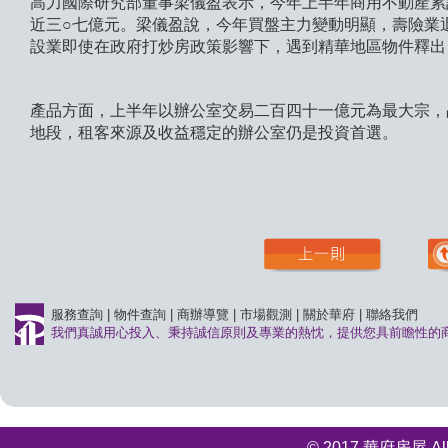
高力國際研究部董事梁儀盈表示，今年上半年商用不動產累
近三○七億元。梁儀盈說，今年買盤主力變動明顯，壽險業
設業即使在政府打炒房政策影響下，遇到精華地區物件釋出
產品方面，上半年以辦公室交易二百四十一億元為最大宗，
地段，租客來源及收益穩定的辦公室仍是投資首選。
服務查詢
|
物件查詢
|
商辦導覽
|
市場觀測
|
關於華府
|
聯絡我們
我們真誠用心投入、秉持誠信原則及專業的熱忱，提供您具前瞻性的
© 2017 華府房屋 All r