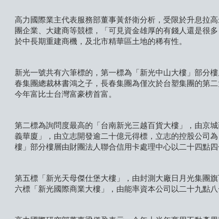
高力國際業主代表服務部董事黃舒衛分析，受限於升息拉高
團企業、大建商等競標，「可見資金雄厚的有錢人還是很多
於中長期重建商機，及北市精華區土地的稀有性。
新光一號共有六筆標的，第一標為「新光中山大樓」部分樓
春集團總裁林書鴻之子，長春集團為僅次於台塑集團的第二
今年富比士台灣富豪榜首富。
第二標為詢問度最高的「台南新光三越百貨大樓」，由京城
義華廈」，由立志開發逾二十億元得標，立志的控股公司為
樓」部分樓層由財團法人聯合信用卡處理中心以二十四點四
第五標「新光天母傑仕堡大樓」，由封測大廠日月光集團旗
六標「新光國際商業大樓」，由能率資本公司以二十九點八