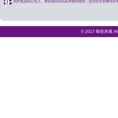
我們真誠用心投入、秉持誠信原則及專業的熱忱，提供您具前瞻性的
© 2017 華府房屋 All r