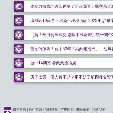
59
建商力捧寶地跌落神壇？水湳園區土地交易大減
60
遠雄砸10億拿下水湳千坪地 預計2023年Q4推
61
【賀！華府房屋成交 聯聚中雍兩層】統一關企
62
曾拍偶像劇！台中53年「高齡老透天」 他無
63
台中14期夯 餐飲業搶插旗
64
房子太貴一個人買不起？那不妨了解四種合資
服務查詢
|
物件查詢
|
商辦導覽
|
市場觀測
|
關於華府
|
聯絡我們