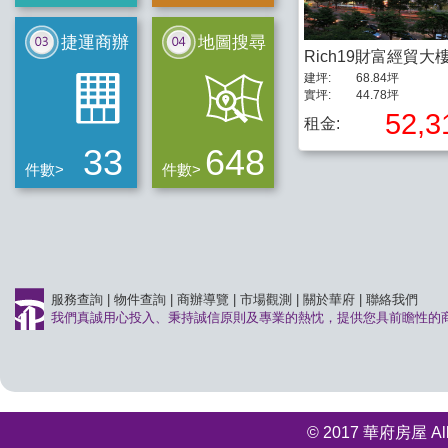
捷運商辦
地圖搜尋
Rich19財富經貿大
建坪:
68.84坪
實坪:
44.78坪
52,3
租金:
33
648
件數>
件數>
服務查詢
|
物件查詢
|
商辦導覽
|
市場觀測
|
關於華府
|
聯絡我們
我們真誠用心投入、秉持誠信原則及專業的熱忱，提供您具前瞻性的
© 2017 華府房屋 All r