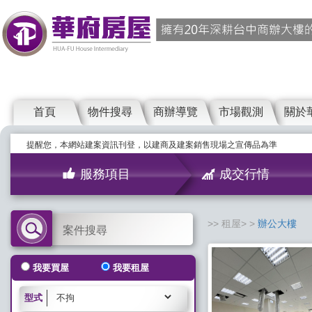
首頁
物件搜尋
商辦導覽
市場觀測
關於
提醒您，本網站建案資訊刊登，以建商及建案銷售現場之宣傳品為準
服務項目
成交行情
租屋>
辦公大樓
案件搜尋
我要買屋
我要租屋
型式