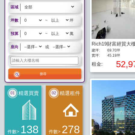
區域
坪數
~
坪
預算
~
萬
Rich19財富經貿大
座向
或
建坪:
69.70坪
實坪:
45.19坪
52,9
租金:
精選買賣
精選租件
138
278
件數>
件數>