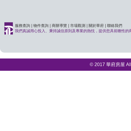
服務查詢
|
物件查詢
|
商辦導覽
|
市場觀測
|
關於華府
|
聯絡我們
我們真誠用心投入、秉持誠信原則及專業的熱忱，提供您具前瞻性的
© 2017 華府房屋 All r