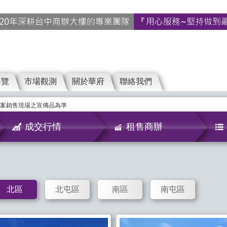
導覽
市場觀測
關於華府
聯絡我們
案銷售現場之宣傳品為準
成交行情
租售商辦
北區
北屯區
南區
南屯區