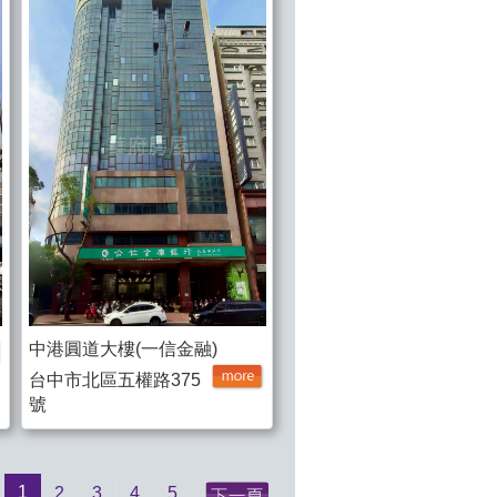
中港圓道大樓(一信金融)
台中市北區五權路375
號
1
2
3
4
5