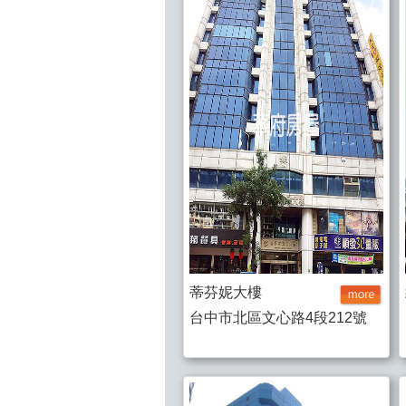
蒂芬妮大樓
台中市北區文心路4段212號