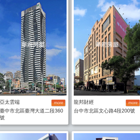
亞太雲端
龍邦財經
臺中市北區臺灣大道二段360
台中市北區文心路4段200號
號