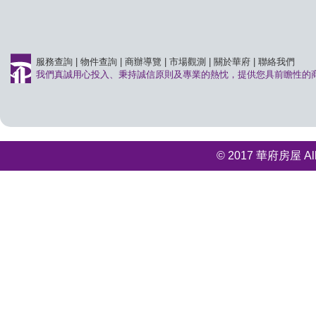
服務查詢
|
物件查詢
|
商辦導覽
|
市場觀測
|
關於華府
|
聯絡我們
我們真誠用心投入、秉持誠信原則及專業的熱忱，提供您具前瞻性的
© 2017 華府房屋 All r